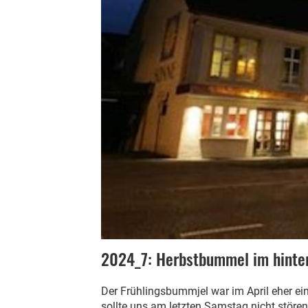
2024_7: Herbstbummel im hinte
Der Frühlingsbummjel war im April eher e
sollte uns am letzten Samstag nicht störe