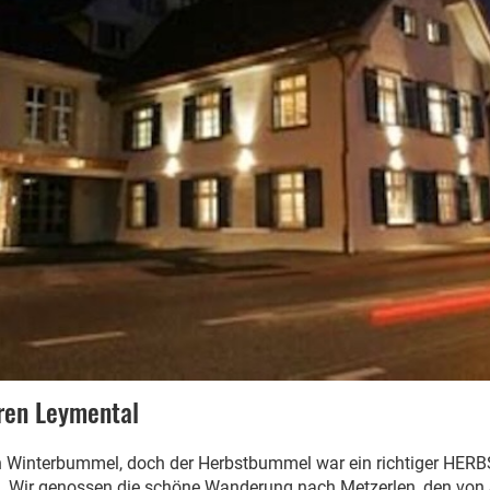
ren Leymental
in Winterbummel, doch der Herbstbummel war ein richtiger HER
n. Wir genossen die schöne Wanderung nach Metzerlen, den von 